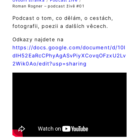
Úvodní stránka
Podcast živě
Roman Rogner – podcast živě #01
Podcast o tom, co dělám, o cestách,
fotografii, poezii a dalších věcech.
Odkazy najdete na
https://docs.google.com/document/d/10I
dIH52EaRcCPhyAgASvPiyXCovqOFzxU2Lv
2Wik0Ao/edit?usp=sharing