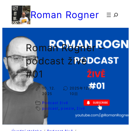
Přeskočit
Roman Rogner
na
検
obsah
索
Roman Rogner –
podcast živě
#01
10. 12.
2025年12月
2025
10日
Podcast živě
podcast
, 
poezie
, 
živě