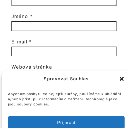
Jméno
*
E-mail
*
Webová stránka
Spravovat Souhlas
Ano, přidejte mě do svého seznamu
Abychom poskytli co nejlepší služby, používáme k ukládání
odběratelů
a/nebo přístupu k informacím o zařízení, technologie jako
jsou soubory cookies.
Příjmout