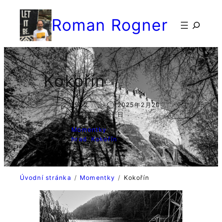
Přeskočit
Roman Rogner
na
検
obsah
索
Kokořín
19. 2.
2025年2月20
2025
日
Momentky
hrad
, 
Kokořín
Úvodní stránka
Momentky
Kokořín