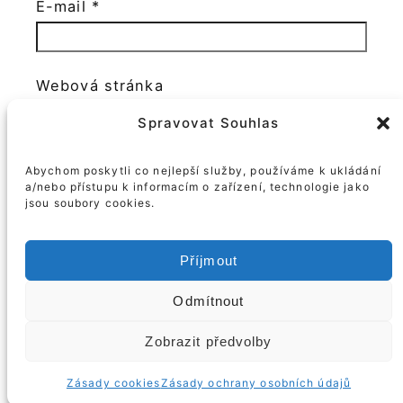
E-mail
*
Webová stránka
Spravovat Souhlas
Ano, přidejte mě do svého seznamu
Abychom poskytli co nejlepší služby, používáme k ukládání
odběratelů
a/nebo přístupu k informacím o zařízení, technologie jako
jsou soubory cookies.
Příjmout
Odmítnout
Zobrazit předvolby
© Roman Rogner
Zásady cookies
Zásady ochrany osobních údajů