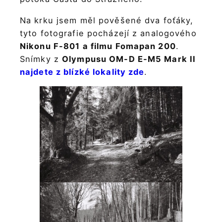
Na krku jsem měl pověšené dva foťáky,
tyto fotografie pocházejí z analogového
Nikonu F-801 a filmu Fomapan 200
.
Snímky z
Olympusu OM-D E-M5 Mark II
najdete z blízké lokality zde
.