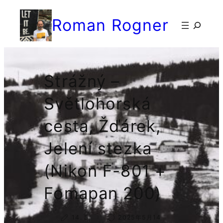
Přeskočit
Roman Rogner
na
検
obsah
索
Strážný –
Světlohorská
cesta, Žďárek,
Jelení stezka
(Nikon F-801 +
Fomapan 200)
14. 5.
2025年5月14