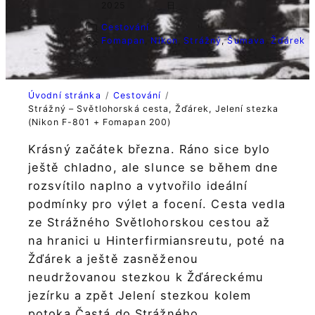
2025
日
Cestování
Fomapan
, 
Nikon
, 
Strážný
, 
Šumava
, 
Žďárek
Úvodní stránka
Cestování
Strážný – Světlohorská cesta, Žďárek, Jelení stezka
(Nikon F-801 + Fomapan 200)
Krásný začátek března. Ráno sice bylo
ještě chladno, ale slunce se během dne
rozsvítilo naplno a vytvořilo ideální
podmínky pro výlet a focení. Cesta vedla
ze Strážného Světlohorskou cestou až
na hranici u Hinterfirmiansreutu, poté na
Žďárek a ještě zasněženou
neudržovanou stezkou k Žďáreckému
jezírku a zpět Jelení stezkou kolem
potoka Častá do Strážného.