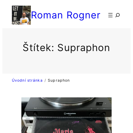
Přeskočit
Roman Rogner
na
検
obsah
索
Štítek:
Supraphon
Úvodní stránka
Supraphon