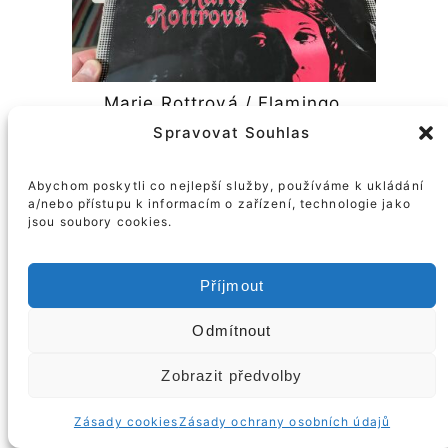
Marie Rottrová / Flamingo
(Supraphon, 1972)
Spravovat Souhlas
23. 7. 2025
Abychom poskytli co nejlepší služby, používáme k ukládání
a/nebo přístupu k informacím o zařízení, technologie jako
jsou soubory cookies.
© Roman Rogner
Příjmout
Odmítnout
Zobrazit předvolby
Zásady cookies
Zásady ochrany osobních údajů